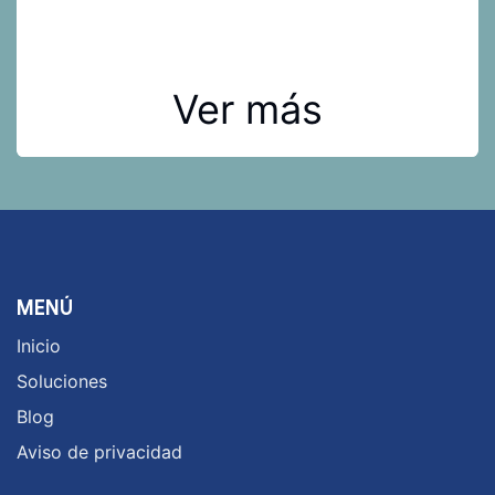
garantiza control total desde la recepción hasta la
entrega del material quirúrgico. Monitorea cada
etapa del proceso con tecnología de vanguardia,
asegura la conformidad y mantén un registro
inalterable de cada movimiento. ¡La trazabilidad
no es solo una necesidad, es una promesa de
seguridad!
Ver más