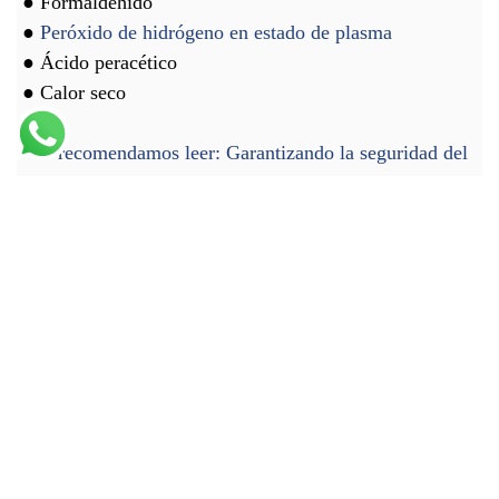
● Formaldehido
●
Peróxido de hidrógeno en estado de plasma
● Ácido peracético
● Calor seco
Te recomendamos leer:
Garantizando la seguridad del
paciente: Trazabilidad del reprocesamiento de
dispositivos médicos
TABLA: Compatibilidad de materiales y
métodos de esterilización
Métodos de
Materiales
Materiales
esterilizació
compatibles
no
n
compatibles
Calor húmedo
Instrumental,
Aceites,