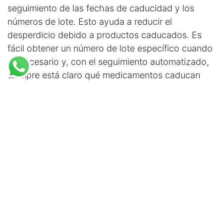
seguimiento de las fechas de caducidad y los
números de lote. Esto ayuda a reducir el
desperdicio debido a productos caducados. Es
fácil obtener un número de lote específico cuando
es necesario y, con el seguimiento automatizado,
siempre está claro qué medicamentos caducan
pronto y el inventario actual se rastrea hasta la
pastilla o el paquete.
Al reducir tanto el desperdicio como el robo, las
farmacias pueden minimizar el costo total de los
medicamentos, lo que a su vez significa una
mayor retención de ganancias.
Liberar espacio en la farmacia 
para darle otros usos
Liberar espacio en la farmacia con un sistema de